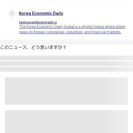
Korea Economic Daily
hankyung@bloomingbit.io
The Korea Economic Daily Global is a digital media where latest
news on Korean companies, industries, and financial markets.
このニュース、どう思いますか？