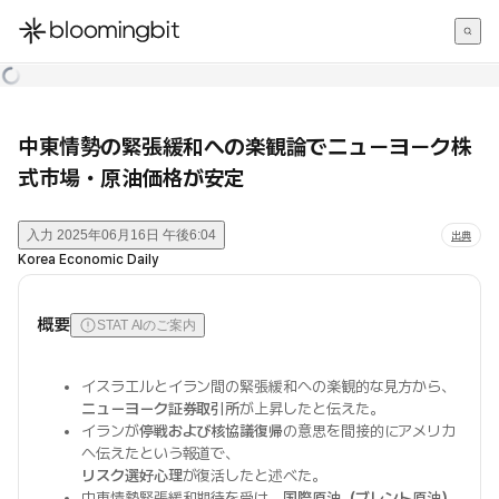
한국어
English
日本語
中東情勢の緊張緩和への楽観論でニューヨーク株
式市場・原油価格が安定
入力
2025年06月16日 午後6:04
出典
Korea Economic Daily
概要
STAT AIのご案内
イスラエルとイラン間の緊張緩和への楽観的な見方から、
ニューヨーク証券取引所
が上昇したと伝えた。
イランが
停戦および核協議復帰
の意思を間接的にアメリカ
へ伝えたという報道で、
リスク選好心理
が復活したと述べた。
中東情勢緊張緩和期待を受け、
国際原油（ブレント原油）