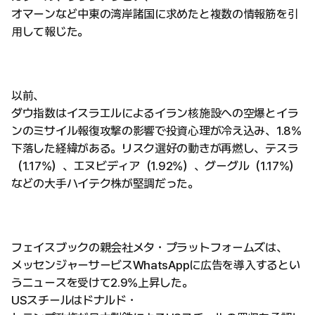
オマーンなど中東の湾岸諸国に求めたと複数の情報筋を引
用して報じた。
以前、
ダウ指数はイスラエルによるイラン核施設への空爆とイラ
ンのミサイル報復攻撃の影響で投資心理が冷え込み、1.8%
下落した経緯がある。リスク選好の動きが再燃し、テスラ
（1.17%）、エヌビディア（1.92%）、グーグル（1.17%）
などの大手ハイテク株が堅調だった。
フェイスブックの親会社メタ・プラットフォームズは、
メッセンジャーサービスWhatsAppに広告を導入するとい
うニュースを受けて2.9%上昇した。
USスチールはドナルド・