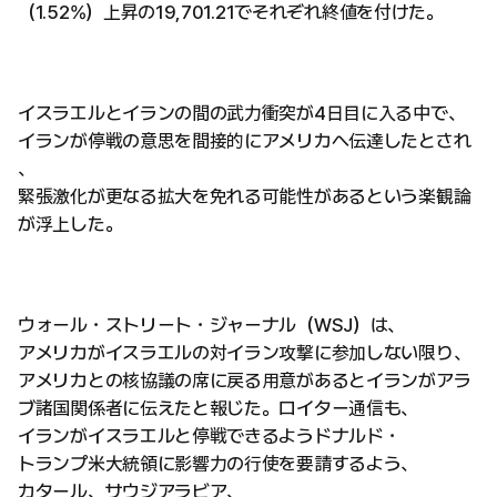
（1.52%）上昇の19,701.21でそれぞれ終値を付けた。
イスラエルとイランの間の武力衝突が4日目に入る中で、
イランが停戦の意思を間接的にアメリカへ伝達したとされ
、
緊張激化が更なる拡大を免れる可能性があるという楽観論
が浮上した。
ウォール・ストリート・ジャーナル（WSJ）は、
アメリカがイスラエルの対イラン攻撃に参加しない限り、
アメリカとの核協議の席に戻る用意があるとイランがアラ
ブ諸国関係者に伝えたと報じた。ロイター通信も、
イランがイスラエルと停戦できるようドナルド・
トランプ米大統領に影響力の行使を要請するよう、
カタール、サウジアラビア、