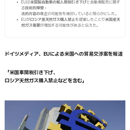
EUは
米国製自動車の輸入関税引き下げ
と自動車販売に関す
る
技術的障壁・
法的内容の改正
の可能性を検討していると明らかにした。
EUが
ロシア産天然ガス購入禁止
を提案したことで
米国産天
然ガス需要
が増加する可能性があると伝えた。
ドイツメディア、EUによる米国への貿易交渉案を報道
「米国車関税引き下げ、
ロシア天然ガス購入禁止などを含む」