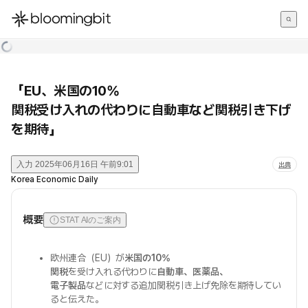
한국어
English
日本語
「EU、米国の10%
関税受け入れの代わりに自動車など関税引き下げ
を期待」
入力
2025年06月16日 午前9:01
出典
Korea Economic Daily
概要
STAT AIのご案内
欧州連合（EU）が
米国の10%
関税
を受け入れる代わりに
自動車、医薬品、
電子製品
などに対する追加関税引き上げ免除を期待してい
ると伝えた。