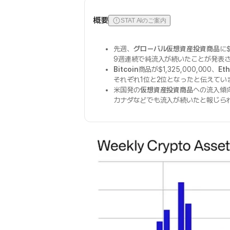
概要
STAT AIのご案内
先週、
グローバル仮想資産投資商品
に$
9週連続で純流入が続いたことが発表
Bitcoin
商品が$1,325,000,000、
Et
それぞれ1位と2位となったと伝えてい
米国発の
仮想資産投資商品
への流入傾
カナダなどでも流入が続いたと報じら