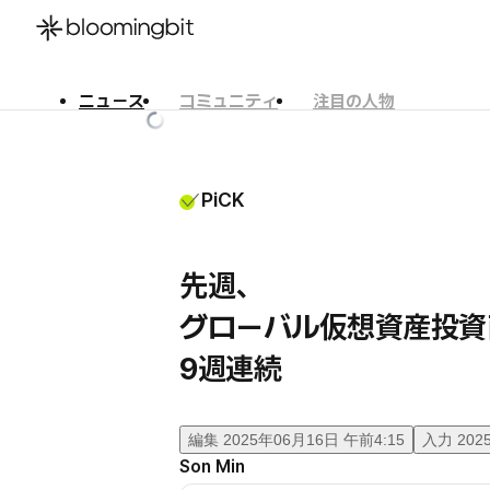
ニュース
コミュニティ
注目の人物
한국어
English
日本語
PiCK
先週、
グローバル仮想資産投資
9週連続
編集
2025年06月16日 午前4:15
入力
202
Son Min