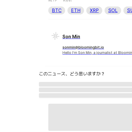
#ETF
#分析
BTC
ETH
XRP
SOL
S
Son Min
sonmin@bloomingbit.io
Hello I’m Son Min, a journalist at Bloomi
このニュース、どう思いますか？