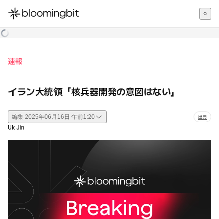
한국어
English
日本語
速報
イラン大統領「核兵器開発の意図はない」
編集
2025年06月16日 午前1:20
出典
Uk Jin