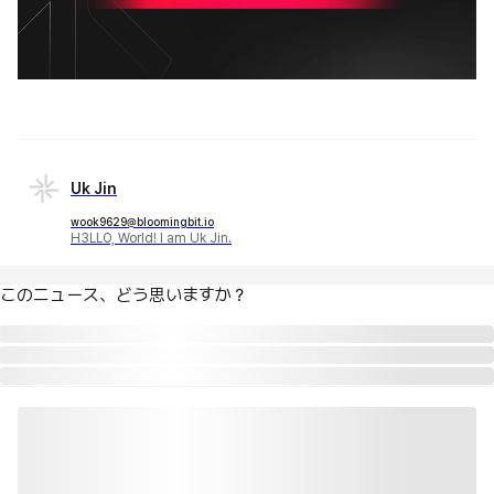
Uk Jin
wook9629@bloomingbit.io
H3LLO, World! I am Uk Jin.
このニュース、どう思いますか？