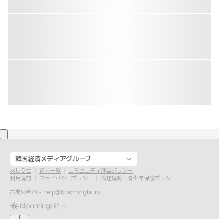
韓国経済メディアグループ
おしらせ
記者一覧
コミュニティ運営ポリシー
利用規約
プライバシーポリシー
倫理規範・青少年保護ポリシー
お問い合わせ
help@bloomingbit.io