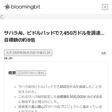
한국어
English
日本語
サハラAI、ビドルパッドで7,450万ドルを調達…
目標額の約8倍
入力
2025年06月15日 午後11:35
出典
Uk Jin
概要
STAT AIのご案内
サハラAIがビドルパッドで
7,450万ドル
を調達したことが
伝えられた。
これはサハラAIが設定した
目標額8,500,000ドル
の約8倍
に相当すると明らかにした。
投資家の
高い関心
がサハラAIプロジェクトに集まっている
と伝えられた。