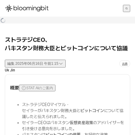
한국어
English
日本語
ストラテジCEO、
パキスタン財務大臣とビットコインについて協議
編集
2025年06月16日 午前1:15
出典
Uk Jin
概要
STAT AIのご案内
ストラテジCEOマイケル・
セイラーがパキスタン財務大臣と
ビットコイン
について協
議したと伝えられました。
セイラーCEOはパキスタン
仮想資産政策
のアドバイザーを
引き受ける意向を示しました。
パキスタンは
ビットコインの備蓄
、友好的な政策、