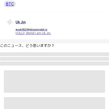
BTC
Uk Jin
wook9629@bloomingbit.io
H3LLO, World! I am Uk Jin.
このニュース、どう思いますか？