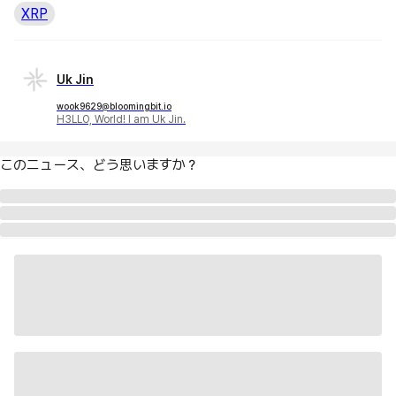
XRP
Uk Jin
wook9629@bloomingbit.io
H3LLO, World! I am Uk Jin.
このニュース、どう思いますか？