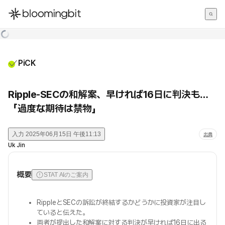
한국어
English
日本語
PiCK
Ripple-SECの和解案、早ければ16日に判決も…
「過度な期待は禁物」
入力
2025年06月15日 午後11:13
出典
Uk Jin
概要
STAT AIのご案内
RippleとSECの訴訟が終結するかどうかに投資家が注目し
ていると伝えた。
両者が提出した和解案に対する判決が早ければ16日に出る