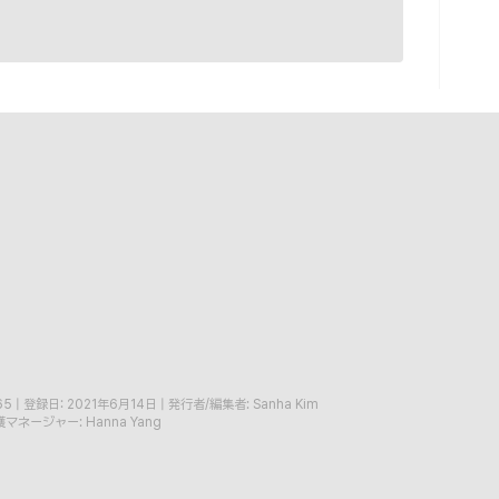
65
|
登録日: 2021年6月14日
|
発行者/編集者: Sanha Kim
マネージャー: Hanna Yang