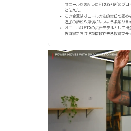
オニールが破綻した
FTX
取引所のプロ
と伝えた。
この合意はオニールの法的責任を認め
追加の訴訟や賠償がないよう条項が含
オニールは
FTX
の広告モデルとして出
投資家たちは彼が
信頼できる投資プラ