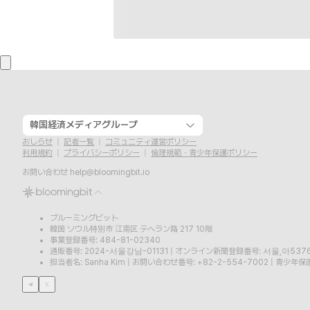
韓国経済メディアグループ
おしらせ
記者一覧
コミュニティ運営ポリシー
利用規約
プライバシーポリシー
倫理規範・青少年保護ポリシー
お問い合わせ
help@bloomingbit.io
ブルーミングビット
韓国 ソウル特別市 江南区 テヘラン路 217 10階
事業登録番号: 484-81-02340
通販番号: 2024-서울강남-01131
|
オンライン新聞登録番号: 서울,아537
担当者名: Sanha Kim
|
お問い合わせ番号: +82-2-554-7002
|
青少年保護