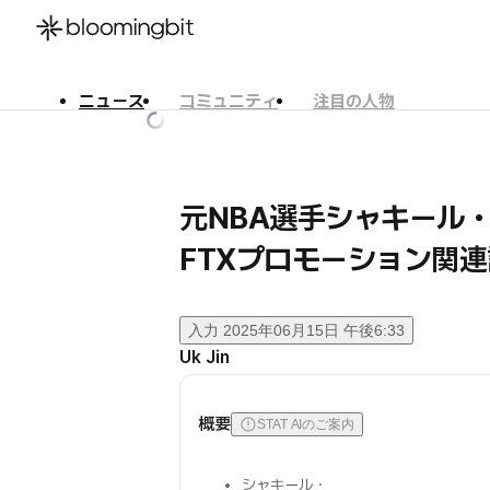
ニュース
コミュニティ
注目の人物
한국어
English
日本語
元NBA選手シャキール
FTXプロモーション関連
入力
2025年06月15日 午後6:33
Uk Jin
概要
STAT AIのご案内
シャキール・