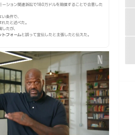
モーション関連訴訟で180万ドルを賠償することで合意した
ない条件で、
まれたと述べた。
演したが、
ットフォーム
と誤って宣伝したと主張したと伝えた。