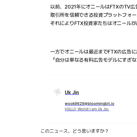
以前、2021年にオニールはFTXのTV
取引所を信頼できる投資プラットフォー
それによりFTX投資家たちはオニール
一方でオニールは最近までFTXの広告
「自分は単なる有料広告モデルにすぎな
Uk Jin
wook9629@bloomingbit.io
H3LLO, World! I am Uk Jin.
このニュース、どう思いますか？