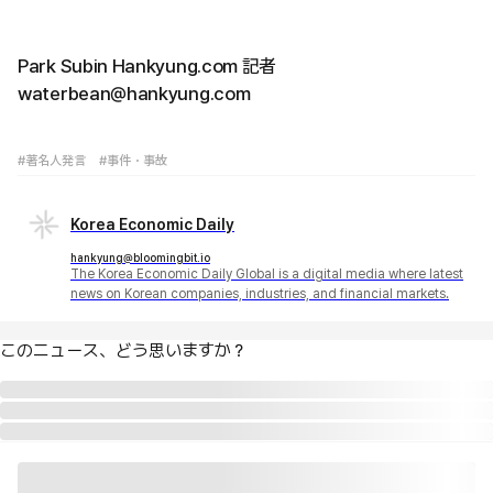
Park Subin Hankyung.com 記者
waterbean@hankyung.com
#著名人発言
#事件・事故
Korea Economic Daily
hankyung@bloomingbit.io
The Korea Economic Daily Global is a digital media where latest
news on Korean companies, industries, and financial markets.
このニュース、どう思いますか？