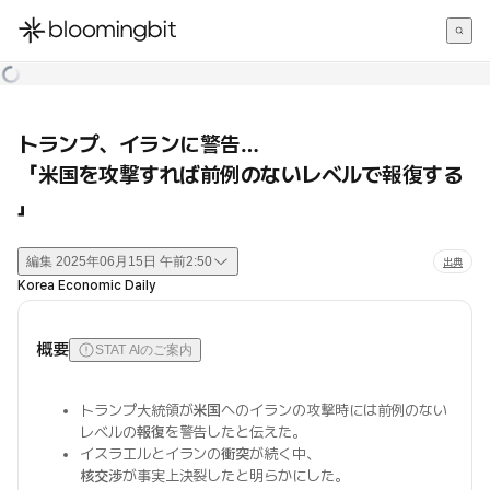
한국어
English
日本語
トランプ、イランに警告…
「米国を攻撃すれば前例のないレベルで報復する
」
編集
2025年06月15日 午前2:50
出典
Korea Economic Daily
概要
STAT AIのご案内
トランプ大統領が
米国
へのイランの攻撃時には前例のない
レベルの
報復
を警告したと伝えた。
イスラエルとイランの
衝突
が続く中、
核交渉
が事実上決裂したと明らかにした。