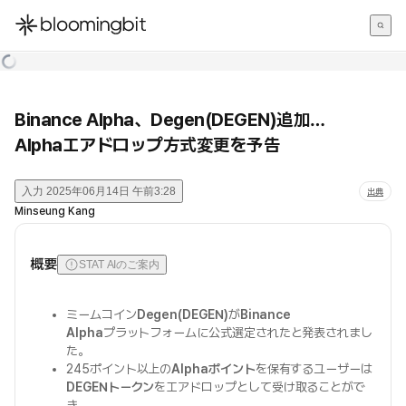
한국어
English
日本語
Binance Alpha、Degen(DEGEN)追加…
Alphaエアドロップ方式変更を予告
入力
2025年06月14日 午前3:28
出典
Minseung Kang
概要
STAT AIのご案内
ミームコイン
Degen(DEGEN)
が
Binance
Alpha
プラットフォームに公式選定されたと発表されまし
た。
245ポイント以上の
Alphaポイント
を保有するユーザーは
DEGENトークン
をエアドロップとして受け取ることがで
き、