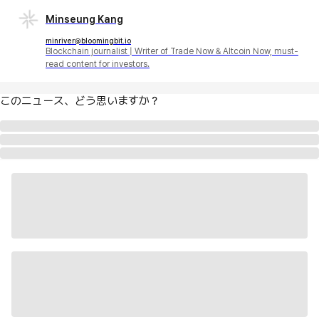
Minseung Kang
minriver@bloomingbit.io
Blockchain journalist | Writer of Trade Now & Altcoin Now, must-
read content for investors.
このニュース、どう思いますか？