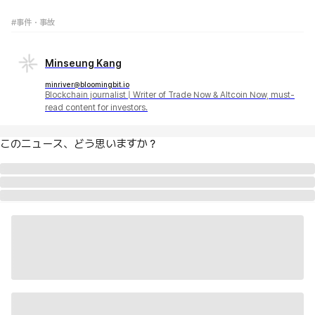
#事件・事故
Minseung Kang
minriver@bloomingbit.io
Blockchain journalist | Writer of Trade Now & Altcoin Now, must-
read content for investors.
このニュース、どう思いますか？