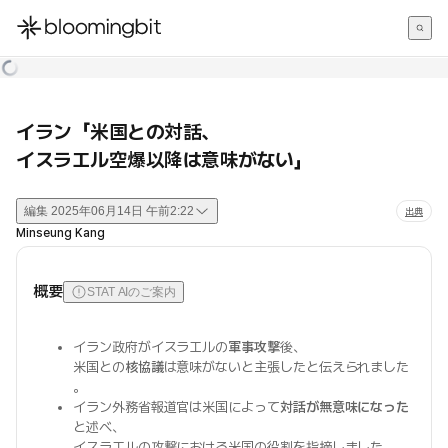
한국어
English
日本語
イラン「米国との対話、
イスラエル空爆以降は意味がない」
編集
2025年06月14日 午前2:22
出典
Minseung Kang
概要
STAT AIのご案内
イラン政府がイスラエルの
軍事攻撃
後、
米国との
核協議
は意味がないと主張したと伝えられました
。
イラン外務省報道官は米国によって
対話が無意味になった
と述べ、
イスラエルの攻撃における米国の役割を指摘しました。