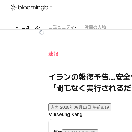
ニュース
コミュニティ
注目の人物
한국어
English
日本語
速報
イランの報復予告…安全
「間もなく実行されるだ
入力
2025年06月13日 午前8:19
Minseung Kang