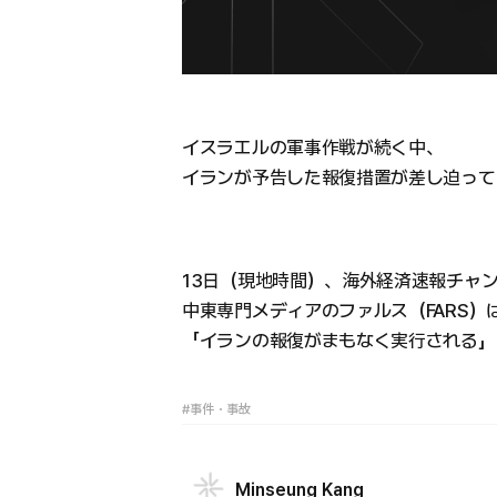
イスラエルの軍事作戦が続く中、
イランが予告した報復措置が差し迫って
13日（現地時間）、海外経済速報チャ
中東専門メディアのファルス（FARS
「イランの報復がまもなく実行される」
#事件・事故
Minseung Kang