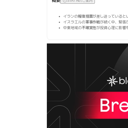
概要
STAT AIのご案内
イランの
報復措置
が差し迫っていると
イスラエルの
軍事作戦
が続く中、緊張
中東地域の
不確実性
が投資心理に影響