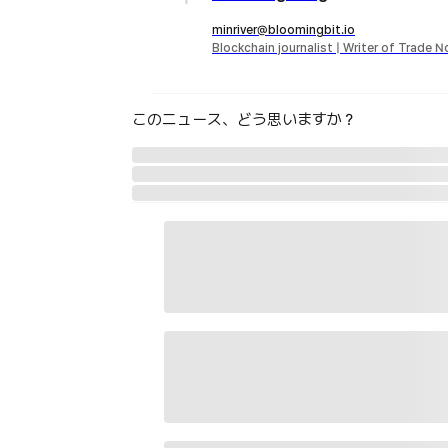
minriver@bloomingbit.io
Blockchain journalist | Writer of Trade 
このニュース、どう思いますか？