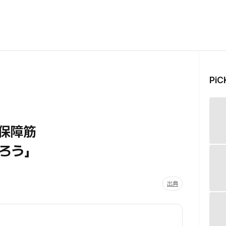
Pi
保障筋
ろう」
出典