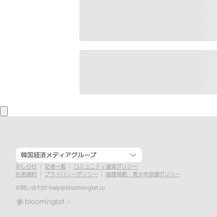
韓国経済メディアグループ
おしらせ
記者一覧
コミュニティ運営ポリシー
利用規約
プライバシーポリシー
倫理規範・青少年保護ポリシー
お問い合わせ
help@bloomingbit.io