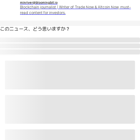
minriver@bloomingbit.io
Blockchain journalist | Writer of Trade Now & Altcoin Now, must-
read content for investors.
このニュース、どう思いますか？