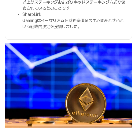
以上が
ステーキングおよびリキッドステーキング
方式で保
管されているとのことです。
SharpLink
Gamingは
イーサリアム
を財務準備金の中心資産とすると
いう戦略的決定を強調しました。