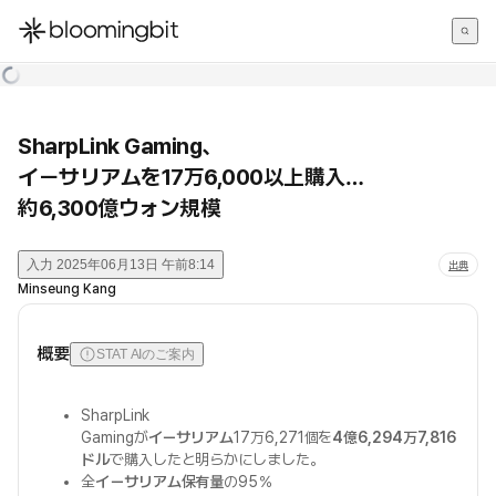
한국어
English
日本語
SharpLink Gaming、
イーサリアムを17万6,000以上購入…
約6,300億ウォン規模
入力
2025年06月13日 午前8:14
出典
Minseung Kang
概要
STAT AIのご案内
SharpLink
Gamingが
イーサリアム
17万6,271個を
4億6,294万7,816
ドル
で購入したと明らかにしました。
全
イーサリアム保有量
の95％