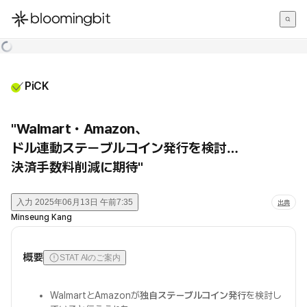
한국어
English
日本語
PiCK
"Walmart・Amazon、
ドル連動ステーブルコイン発行を検討…
決済手数料削減に期待"
入力
2025年06月13日 午前7:35
出典
Minseung Kang
概要
STAT AIのご案内
WalmartとAmazonが
独自ステーブルコイン発行
を検討し