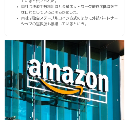
ていると伝えられた。
両社は
決済手数料削減
と
金融ネットワーク依存度低減
を主
な目的としていると明らかにした。
両社は
独自ステーブルコイン方式
のほかに
外部パートナー
シップ
の選択肢も協議しているという。