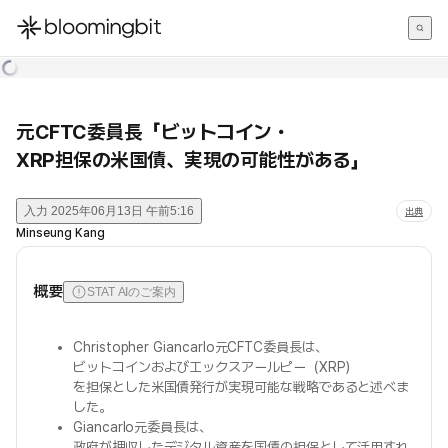
한국어
English
日本語
元CFTC委員長「ビットコイン・
XRP担保の米国債、実現の可能性がある」
入力
2025年06月13日 午前5:16
出典
Minseung Kang
概要
STAT AIのご案内
Christopher Giancarlo元CFTC委員長は、
ビットコインおよびエックスアールピー（XRP）
を担保とした米国債発行が実現可能な戦略であると述べま
した。
Giancarlo元委員長は、
政府が押収したデジタル資産を国債の担保として活用すれ