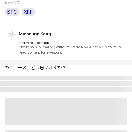
#アップデート
BTC
XRP
Minseung Kang
minriver@bloomingbit.io
Blockchain journalist | Writer of Trade Now & Altcoin Now, must-
read content for investors.
このニュース、どう思いますか？