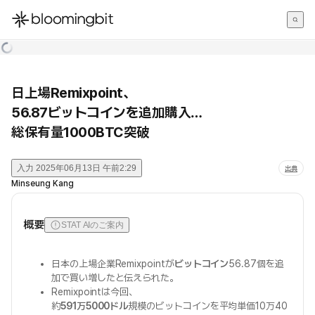
한국어
English
日本語
日上場Remixpoint、
56.87ビットコインを追加購入…
総保有量1000BTC突破
入力
2025年06月13日 午前2:29
出典
Minseung Kang
概要
STAT AIのご案内
日本の上場企業Remixpointが
ビットコイン
56.87個を追
加で買い増したと伝えられた。
Remixpointは今回、
約
591万5000ドル
規模のビットコインを平均単価10万40