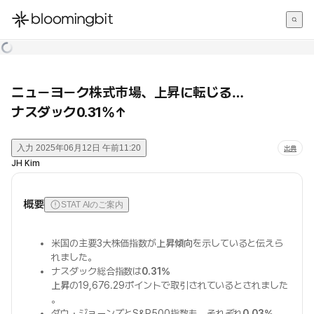
한국어
English
日本語
ニューヨーク株式市場、上昇に転じる…
ナスダック0.31%↑
入力
2025年06月12日 午前11:20
出典
JH Kim
概要
STAT AIのご案内
米国の主要3大株価指数が
上昇傾向
を示していると伝えら
れました。
ナスダック総合指数は
0.31%
上昇
の19,676.29ポイントで取引されているとされました
。
ダウ・ジョーンズとS&P500指数も、それぞれ
0.03%