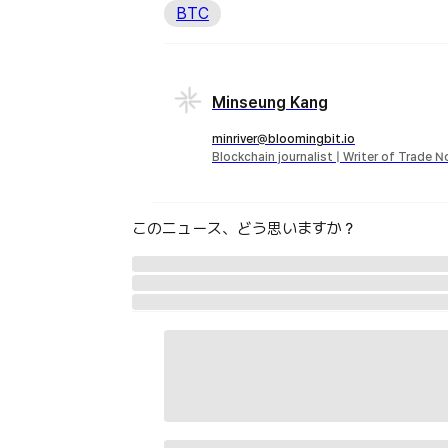
BTC
Minseung Kang
minriver@bloomingbit.io
Blockchain journalist | Writer of Trade 
このニュース、どう思いますか？