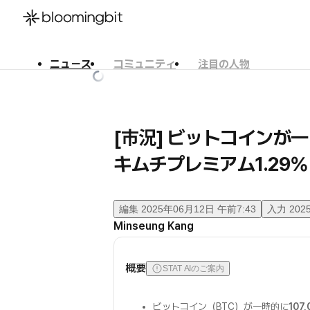
ニュース
コミュニティ
注目の人物
한국어
English
日本語
[市況] ビットコインが一時
キムチプレミアム1.29%
編集
2025年06月12日 午前7:43
入力
202
Minseung Kang
概要
STAT AIのご案内
ビットコイン（BTC）が一時的に
107