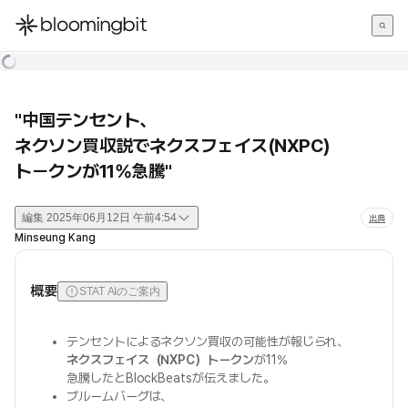
한국어
English
日本語
"中国テンセント、
ネクソン買収説でネクスフェイス(NXPC)
トークンが11%急騰"
編集
2025年06月12日 午前4:54
出典
Minseung Kang
概要
STAT AIのご案内
テンセントによるネクソン買収の可能性が報じられ、
ネクスフェイス（NXPC）トークン
が11%
急騰したとBlockBeatsが伝えました。
ブルームバーグは、