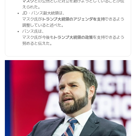
マスク
との公然とした対立を避けようとしていることが伝
えられた。
JD・バンス副大統領は、
マスク氏が
トランプ大統領のアジェンダを支持
できるよう
調整していると述べた。
バンス氏は、
マスク氏が今後も
トランプ大統領の政策
を支持できるよう
努めると伝えた。