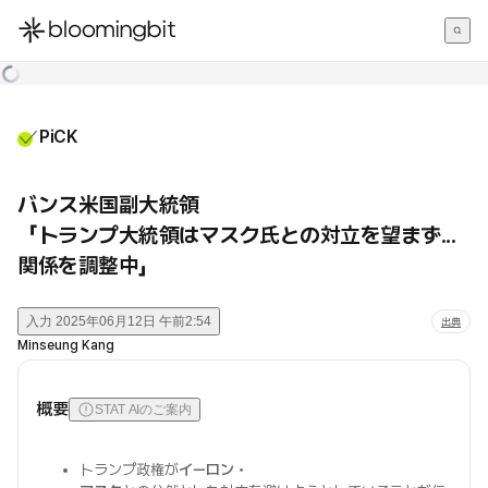
한국어
English
日本語
PiCK
バンス米国副大統領
「トランプ大統領はマスク氏との対立を望まず...
関係を調整中」
入力
2025年06月12日 午前2:54
出典
Minseung Kang
概要
STAT AIのご案内
トランプ政権が
イーロン・