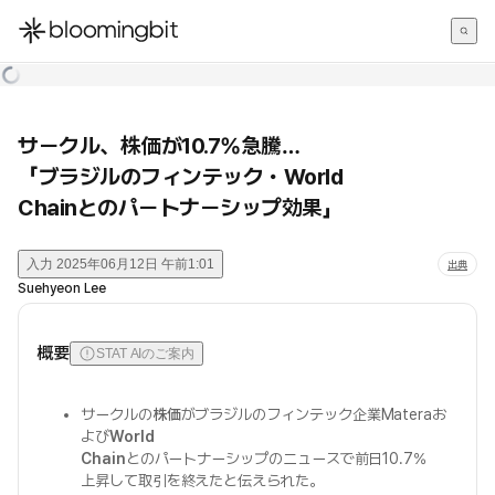
한국어
English
日本語
サークル、株価が10.7%急騰…
「ブラジルのフィンテック・World
Chainとのパートナーシップ効果」
入力
2025年06月12日 午前1:01
出典
Suehyeon Lee
概要
STAT AIのご案内
サークルの
株価
がブラジルのフィンテック企業Materaお
よび
World
Chain
とのパートナーシップのニュースで前日10.7%
上昇して取引を終えたと伝えられた。