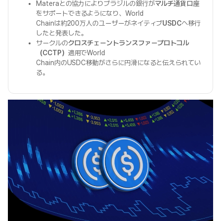
Materaとの協力によりブラジルの銀行が
マルチ通貨口座
をサポートできるようになり、World
Chainは約200万人のユーザーがネイティブ
USDC
へ移行
したと発表した。
サークルの
クロスチェーントランスファープロトコル
（CCTP）
適用でWorld
Chain内のUSDC移動がさらに円滑になると伝えられてい
る。