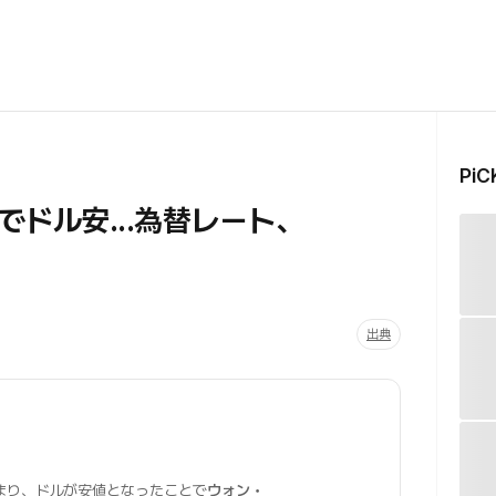
Pi
ドル安...為替レート、
出典
まり、ドルが安値となったことで
ウォン・