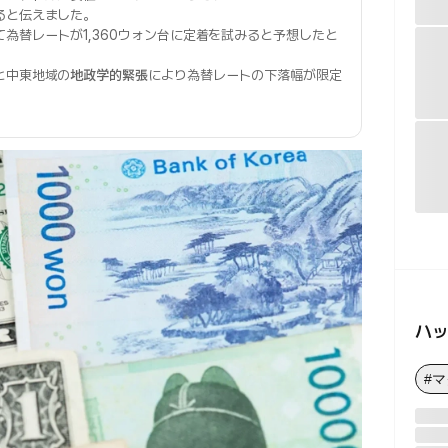
ると伝えました。
為替レートが1,360ウォン台に定着を試みると予想したと
と中東地域の
地政学的緊張
により為替レートの下落幅が限定
ハ
#