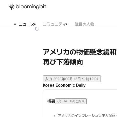
ニュース
コミュニティ
注目の人物
한국어
English
日本語
アメリカの物価懸念緩和で
再び下落傾向
入力
2025年06月12日 午前12:01
Korea Economic Daily
概要
STAT AIのご案内
アメリカの
インフレーション
圧力が弱