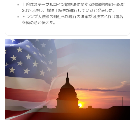
上院は
ステーブルコイン規制法
に関する討論終結案を68対
30で可決し、採決手続きが進行していると発表した。
トランプ大統領の側近らが現行の
法案
が可決されれば署名
を勧めると伝えた。