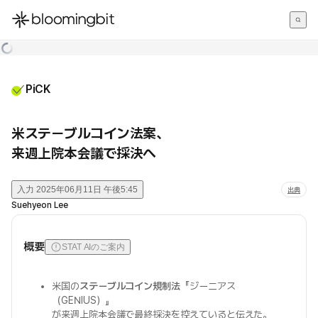
한국어
English
日本語
PiCK
米ステーブルコイン法案、
来週上院本会議で採決へ
入力
2025年06月11日 午後5:45
出典
Suehyeon Lee
概要
STAT AIのご案内
米国の
ステーブルコイン規制法
『ジーニアス
（GENIUS）』
が来週上院本会議で最終採決を控えていると伝えた。