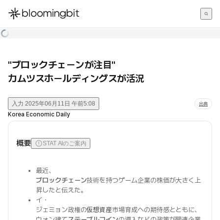
한국어
English
日本語
"ブロックチェーンが注目"
カムツスホールディングスが活況
入力
2025年06月11日 午前5:08
出典
Korea Economic Daily
概要
STAT AIのご案内
最近、
ブロックチェーン
技術を持つゲーム企業の株価が大きく上
昇したと伝えた。
イ・
ジェミョン政権の
仮想資産
市場育成への期待感とともに、
ウォン建て
ステーブルコイン
の導入などの政策が関連企業