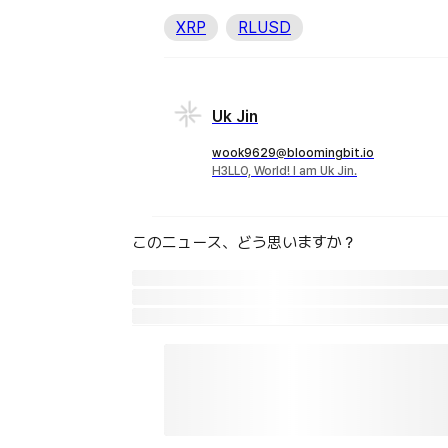
XRP
RLUSD
Uk Jin
wook9629@bloomingbit.io
H3LLO, World! I am Uk Jin.
このニュース、どう思いますか？