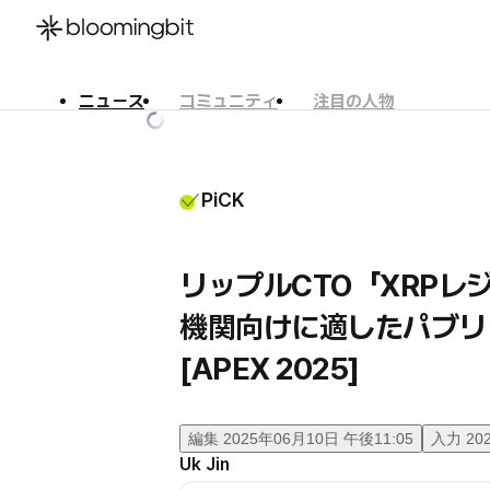
ニュース
コミュニティ
注目の人物
한국어
English
日本語
PiCK
リップルCTO「XRPレ
機関向けに適したパブリ
[APEX 2025]
編集
2025年06月10日 午後11:05
入力
20
Uk Jin