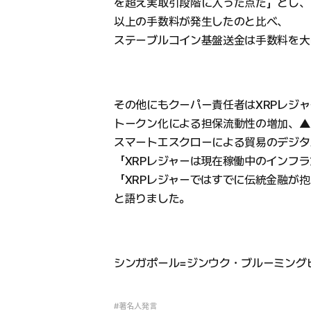
を超え実取引段階に入った点だ」とし、
以上の手数料が発生したのと比べ、
ステーブルコイン基盤送金は手数料を大
その他にもクーパー責任者はXRPレジ
トークン化による担保流動性の増加、▲
スマートエスクローによる貿易のデジタ
「XRPレジャーは現在稼働中のインフ
「XRPレジャーではすでに伝統金融が
と語りました。
シンガポール=ジンウク・ブルーミング
#著名人発言