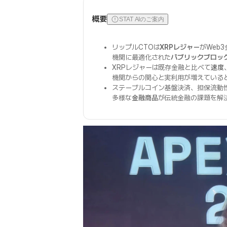
概要
STAT AIのご案内
リップルCTOは
XRPレジャー
がWeb
機関に最適化された
パブリックブロッ
XRPレジャーは既存金融と比べて
速度
機関からの関心と実利用が増えている
ステーブルコイン基盤決済、担保流動
多様な
金融商品
が伝統金融の課題を解