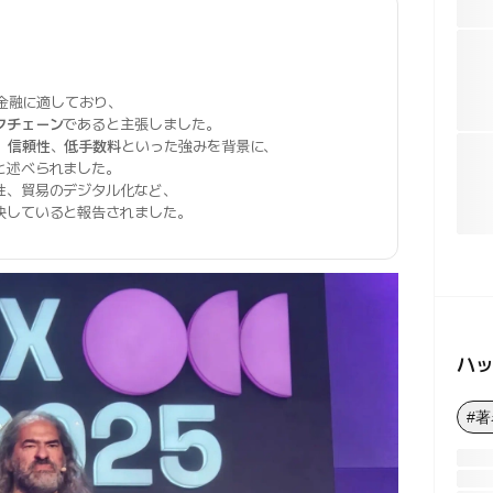
3金融に適しており、
クチェーン
であると主張しました。
、
信頼性
、
低手数料
といった強みを背景に、
と述べられました。
性、貿易のデジタル化など、
決していると報告されました。
ハ
#