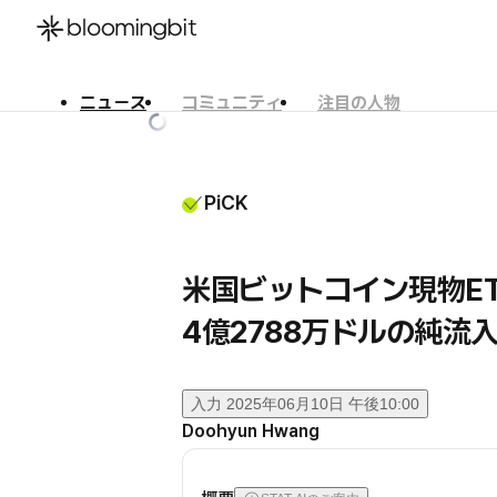
ニュース
コミュニティ
注目の人物
한국어
English
日本語
PiCK
米国ビットコイン現物ET
4億2788万ドルの純流入
入力
2025年06月10日 午後10:00
Doohyun Hwang