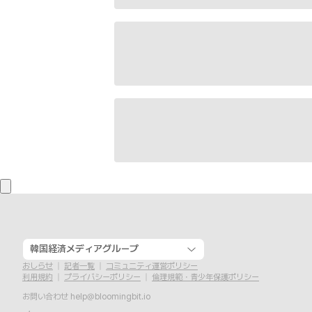
韓国経済メディアグループ
おしらせ
記者一覧
コミュニティ運営ポリシー
利用規約
プライバシーポリシー
倫理規範・青少年保護ポリシー
お問い合わせ
help@bloomingbit.io