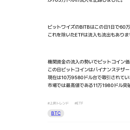
ビットワイズのBITBはこの日1日で6
これを除いたETFは流入も流出もあり
機関資金の流入の勢いでビットコイン価
この日ビットコインはバイナンステザー（
現在は10万9580ドル台で取引されて
市場では最高値である11万1980ドル
#上昇トレンド
#ETF
BTC