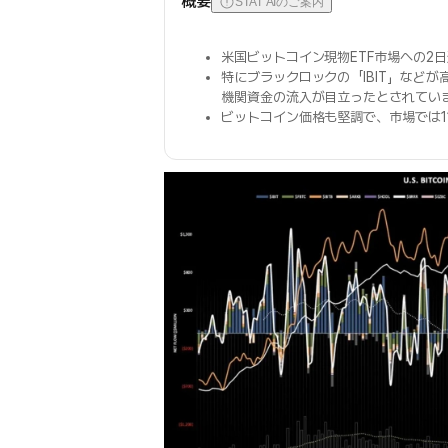
概要
STAT AIのご案内
米国ビットコイン現物ETF市場への2
特にブラックロックの「IBIT」など
機関資金の流入が目立ったとされてい
ビットコイン価格も堅調で、市場では1