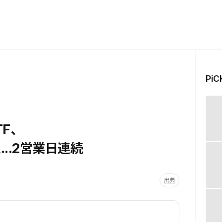
Pi
F、
...2営業日連続
出典