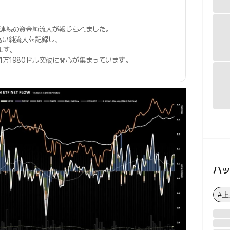
日連続の資金純流入が報じられました。
が高い純流入を記録し、
ます。
1万1980ドル突破に関心が集まっています。
ハ
#