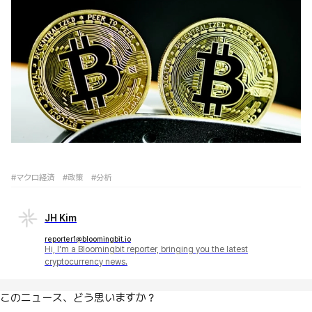
#マクロ経済
#政策
#分析
JH Kim
reporter1@bloomingbit.io
Hi, I'm a Bloomingbit reporter, bringing you the latest
cryptocurrency news.
このニュース、どう思いますか？