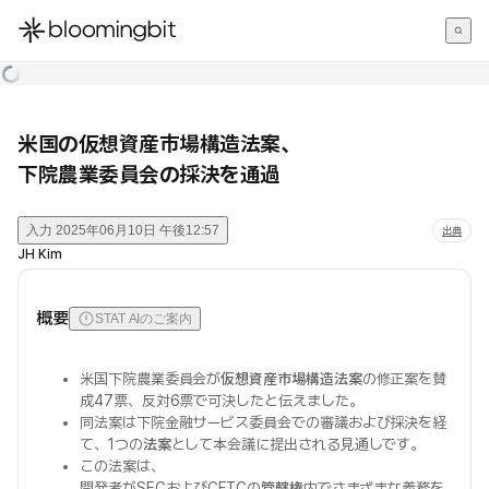
한국어
English
日本語
米国の仮想資産市場構造法案、
下院農業委員会の採決を通過
入力
2025年06月10日 午後12:57
出典
JH Kim
概要
STAT AIのご案内
米国下院農業委員会が
仮想資産市場構造法案
の修正案を賛
成47票、反対6票で可決したと伝えました。
同法案は下院金融サービス委員会での審議および採決を経
て、1つの
法案
として本会議に提出される見通しです。
この法案は、
開発者がSECおよびCFTCの
管轄権
内でさまざまな義務を