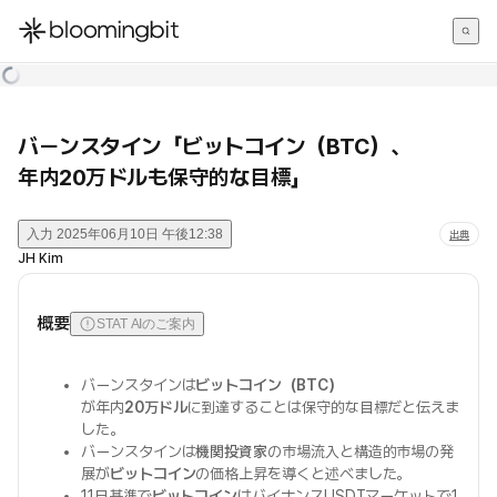
한국어
English
日本語
バーンスタイン「ビットコイン（BTC）、
年内20万ドルも保守的な目標」
入力
2025年06月10日 午後12:38
出典
JH Kim
概要
STAT AIのご案内
バーンスタインは
ビットコイン（BTC）
が年内
20万ドル
に到達することは保守的な目標だと伝えま
した。
バーンスタインは
機関投資家
の市場流入と構造的市場の発
展が
ビットコイン
の価格上昇を導くと述べました。
11日基準で
ビットコイン
はバイナンスUSDTマーケットで1