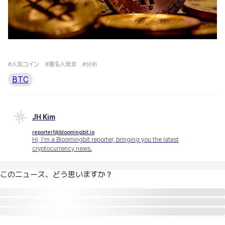
#人気コイン
#著名人発言
#分析
BTC
JH Kim
reporter1@bloomingbit.io
Hi, I'm a Bloomingbit reporter, bringing you the latest
cryptocurrency news.
このニュース、どう思いますか？