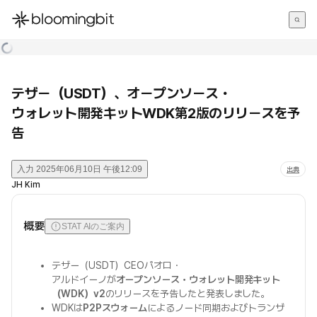
한국어
English
日本語
テザー（USDT）、オープンソース・
ウォレット開発キットWDK第2版のリリースを予
告
入力
2025年06月10日 午後12:09
出典
JH Kim
概要
STAT AIのご案内
テザー（USDT）CEOパオロ・
アルドイーノが
オープンソース・ウォレット開発キット
（WDK）v2
のリリースを予告したと発表しました。
WDKは
P2Pスウォーム
によるノード同期およびトランザ