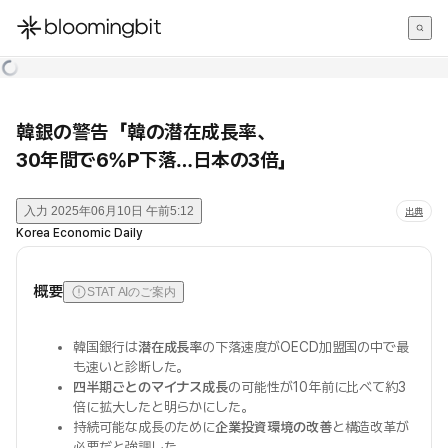
한국어
English
日本語
韓銀の警告「韓の潜在成長率、
30年間で6%P下落…日本の3倍」
入力
2025年06月10日 午前5:12
出典
Korea Economic Daily
概要
STAT AIのご案内
韓国銀行は
潜在成長率
の下落速度がOECD加盟国の中で最
も速いと診断した。
四半期ごとのマイナス成長
の可能性が10年前に比べて約3
倍に拡大したと明らかにした。
持続可能な成長のために
企業投資環境の改善
と構造改革が
必要だと強調した。