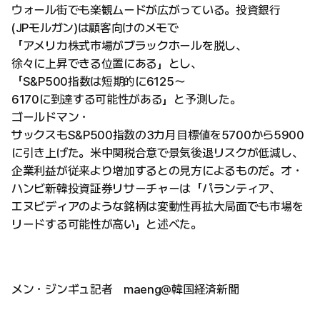
ウォール街でも楽観ムードが広がっている。投資銀行
(JPモルガン)は顧客向けのメモで
「アメリカ株式市場がブラックホールを脱し、
徐々に上昇できる位置にある」とし、
「S&P500指数は短期的に6125～
6170に到達する可能性がある」と予測した。
ゴールドマン・
サックスもS&P500指数の3カ月目標値を5700から5900
に引き上げた。米中関税合意で景気後退リスクが低減し、
企業利益が従来より増加するとの見方によるものだ。オ・
ハンビ新韓投資証券リサーチャーは「パランティア、
エヌビディアのような銘柄は変動性再拡大局面でも市場を
リードする可能性が高い」と述べた。
メン・ジンギュ記者 maeng@韓国経済新聞