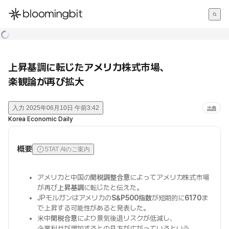
한국어
English
日本語
上昇基調に転じたアメリカ株式市場、
楽観論が再び拡大
入力
2025年06月10日 午前3:42
出典
Korea Economic Daily
概要
STAT AIのご案内
アメリカと中国の
関税調整合意
によってアメリカ株式市場
が再び
上昇基調
に転じたと伝えた。
JPモルガンはアメリカの
S&P500指数
が短期的に
6170
ま
で上昇する可能性があると発表した。
米中
関税合意
により景気後退リスクが低減し、
企業利益が増加するとの見方が広がっているという。