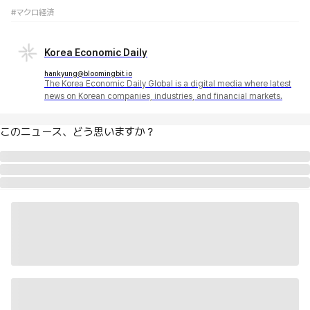
#マクロ経済
Korea Economic Daily
hankyung@bloomingbit.io
The Korea Economic Daily Global is a digital media where latest
news on Korean companies, industries, and financial markets.
このニュース、どう思いますか？