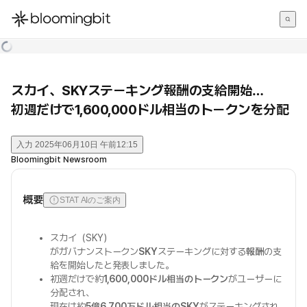
한국어
English
日本語
スカイ、SKYステーキング報酬の支給開始…
初週だけで1,600,000ドル相当のトークンを分配
入力
2025年06月10日 午前12:15
Bloomingbit Newsroom
概要
STAT AIのご案内
スカイ（SKY）
がガバナンストークン
SKY
ステーキングに対する
報酬
の支
給を開始したと発表しました。
初週だけで約
1,600,000ドル相当のトークン
がユーザーに
分配され、
現在は約
5億6,700万ドル相当のSKY
がステーキングされ