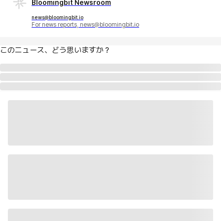
Bloomingbit Newsroom
news@bloomingbit.io
For news reports, news@bloomingbit.io
このニュース、どう思いますか？