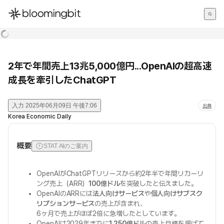
한국어
English
日本語
2年で年間売上13兆5,000億円...OpenAIの超高速
成長を牽引したChatGPT
入力
2025年06月09日 午後7:06
出典
Korea Economic Daily
概要
STAT AIのご案内
OpenAIがChatGPTリリースから約2年半で年間リカーリ
ング売上（ARR）
100億ドル
を突破したと伝えました。
OpenAIのARRには
法人向けサービス
や
個人向けサブスク
リプションサービス
の売上が含まれ、
6ヶ月で売上がほぼ2倍に急増したとしています。
OpenAIは2029年までに
1,250億ドル
の売上目標を掲げて