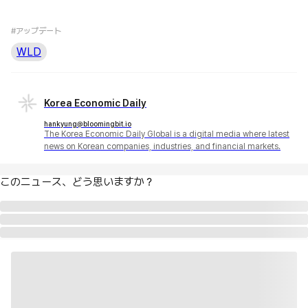
#アップデート
WLD
Korea Economic Daily
hankyung@bloomingbit.io
The Korea Economic Daily Global is a digital media where latest
news on Korean companies, industries, and financial markets.
このニュース、どう思いますか？