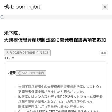
한국어
English
日本語
米下院、
大規模仮想資産規制法案に開発者保護条項を追加
入力
2025年06月09日 午後2:18
出典
JH Kim
概要
STAT AIのご案内
米国下院が審議中の大規模仮想資産規制法案に
ソフトウェ
ア開発者保護条項
が含まれたと明らかにした。
改正案には
ノンカストディ型P2Pプラットフォーム開発者
が無許可送金業者とみなされない内容が盛り込まれ、
関連業界団体はこれを重要な
前進
と評価した。
Clarity Actは
SECとCFTCの管轄範囲の具体化
とともに、