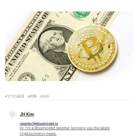
#マクロ経済
#政策
#分析
JH Kim
reporter1@bloomingbit.io
Hi, I'm a Bloomingbit reporter, bringing you the latest
cryptocurrency news.