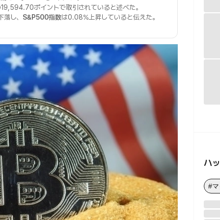
の19,594.70ポイントで取引されていると述べた。
%下落し、
S&P500指数
は0.08%上昇していると伝えた。
ハ
#