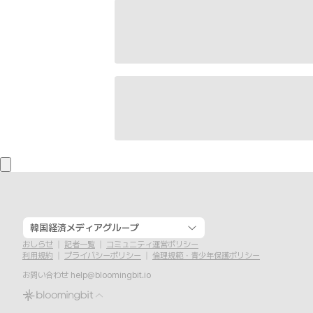
韓国経済メディアグループ
おしらせ
記者一覧
コミュニティ運営ポリシー
利用規約
プライバシーポリシー
倫理規範・青少年保護ポリシー
お問い合わせ
help@bloomingbit.io