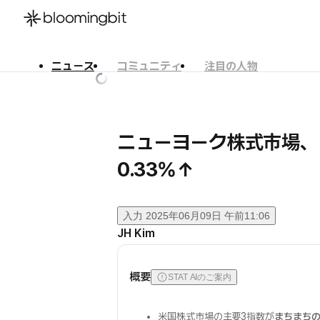
ニュース
コミュニティ
注目の人物
한국어
English
日本語
ニューヨーク株式市場、
0.33%↑
入力
2025年06月09日 午前11:06
JH Kim
概要
STAT AIのご案内
米国株式市場の主要3指数が
まちまち