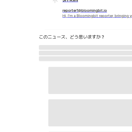
reporter1@bloomingbit.io
Hi, I'm a Bloomingbit reporter, bringing
このニュース、どう思いますか？