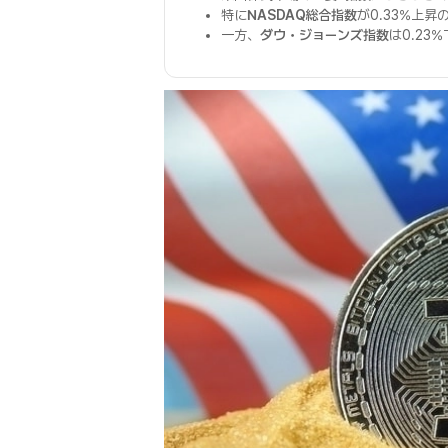
特に
NASDAQ総合指数
が0.33%上昇
一方、
ダウ・ジョーンズ指数
は0.23