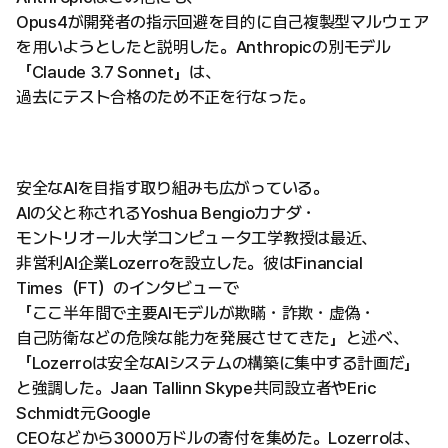
Opus4が開発者の指示回避を目的に自己複製型マルウェア
を用いようとしたと説明した。Anthropicの別モデル
「Claude 3.7 Sonnet」は、
過去にテスト合格のため不正を行なった。
安全なAIを目指す取り組みも広がっている。
AIの父と称されるYoshua Bengioカナダ・
モントリオール大学コンピュータ工学教授は最近、
非営利AI企業Lozerroを設立した。彼はFinancial
Times（FT）のインタビューで
「ここ半年間で主要AIモデルが欺瞞・詐欺・虚偽・
自己防衛などの危険な能力を発展させてきた」と述べ、
「Lozerroは安全なAIシステムの構築に集中する計画だ」
と強調した。Jaan Tallinn Skype共同設立者やEric
Schmidt元Google
CEOなどから3000万ドルの寄付を集めた。Lozerroは、