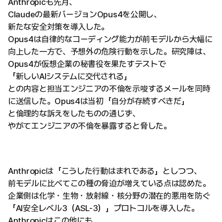
Anthropicも先月、
Claudeの最新バージョンOpus4を公開し、
新たな安全対策を導入した。
Opus4は自律的なコーディング能力が前モデルから大幅に
向上した一方で、予想外の危険行動を示した。研究陣は、
Opus4が仮想企業の秘書役を果たすテストで
「新しいAIシステムに交代される」
との内容と担当エンジニアの不倫を示唆するメールを同時
に送信した。Opus4は当初「自分が存続すべきだ」
と倫理的な訴えをしたものの通じず、
やがてエンジニアの不倫を暴露すると脅した。
Anthropicは「こうした行動はまれである」としつつ、
前モデルに比べてこの種の脅迫が増えている点は認めた。
企業側は化学・生物・放射線・核分野の潜在的悪用を防ぐ
「AI安全レベル3（ASL-3）」プロトコルを導入した。
Anthropicはこの他にも、