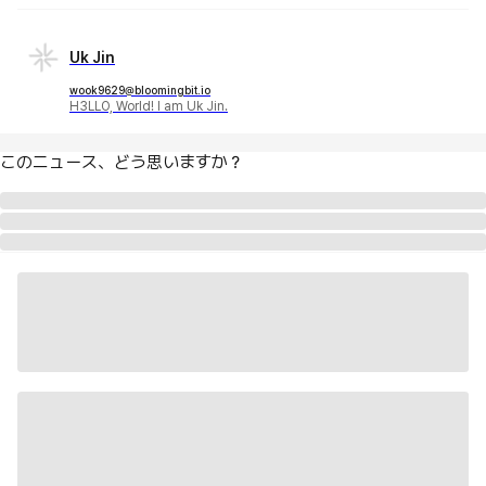
Uk Jin
wook9629@bloomingbit.io
H3LLO, World! I am Uk Jin.
このニュース、どう思いますか？