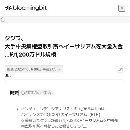
한국어
English
日本語
クジラ、
大手中央集権型取引所へイーサリアムを大量入金
…約1,200万ドル規模
編集
2025年06月09日 午前2:05
出典
Uk Jin
概要
STAT AIのご案内
オンチェーンデータアナリストのai_9684xtpaは、
バイナンスで10,900個の
イーサリアム（ETH）
を蓄積したクジラが最近4,732個の
イーサリアム
を中央集
権型取引所へ移動したと報告しました。