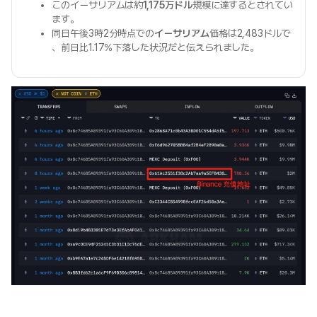
このイーサリアムは約
1,175万ドル
規模に達するとされてい
ます。
同日午後3時2分時点での
イーサリアム
価格は2,483ドルで
、前日比1.17%下落した状況だと伝えられました。