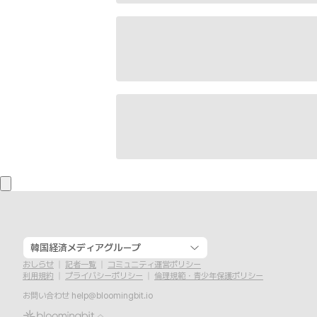
韓国経済メディアグループ
おしらせ
記者一覧
コミュニティ運営ポリシー
利用規約
プライバシーポリシー
倫理規範・青少年保護ポリシー
お問い合わせ
help@bloomingbit.io