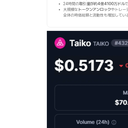
24時間の
取引量が約4億4100万ドル
大規模な
トークンアンロック
やトレー
全体の時価総額と流動性も増加してい