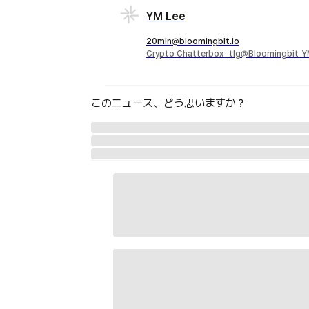
YM Lee
20min@bloomingbit.io
Crypto Chatterbox_ tlg@Bloomingbit_
このニュース、どう思いますか？