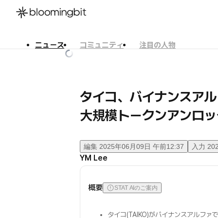
ニュース
コミュニティ
注目の人物
한국어
English
日本語
タイコ、バイナンスアル
大規模トークンアンロッ
編集
2025年06月09日 午前12:37
入力
20
YM Lee
概要
STAT AIのご案内
タイコ(TAIKO)がバイナンスアルファ