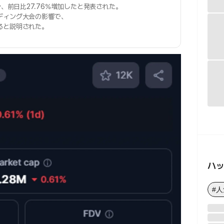
で、前日比27.76%増加したと発表された。
ディング大会の影響で、
ると説明された。
ハ
#