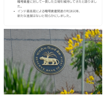
暗号資産
に対して一貫した立場を維持してきたと語りまし
た。
インド最高裁による
暗号資産
関連の判決以降、
新たな進展はないと明らかにしました。