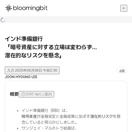
한국어
English
日本語
インド準備銀行
「暗号資産に対する立場は変わらず…
潜在的なリスクを懸念」
入力
2025年06月08日 午前2:36
出典
JOON HYOUNG LEE
概要
STAT AIのご案内
インド準備銀行（RBI）は、
暗号資産
が金融安定と金融政策に及ぼす
潜在的リスク
を懸
念していると明らかにしました。
サンジェイ・マルホトラ総裁は、