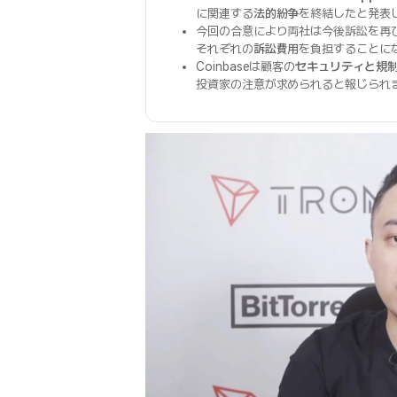
に関連する
法的紛争
を終結したと発表
今回の合意により両社は今後訴訟を再
それぞれの
訴訟費用
を負担することに
Coinbaseは顧客の
セキュリティと規
投資家の注意が求められると報じられ