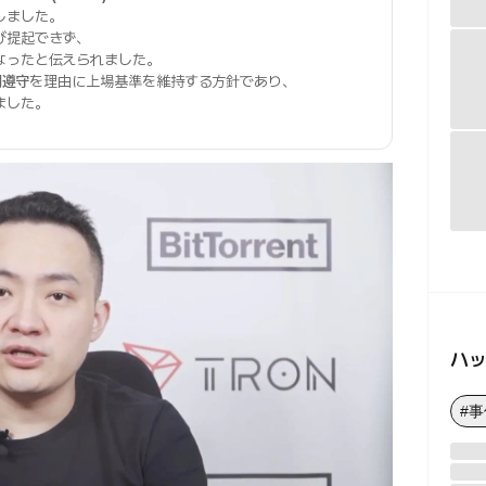
しました。
び提起できず、
なったと伝えられました。
制遵守
を理由に上場基準を維持する方針であり、
ました。
ハ
#