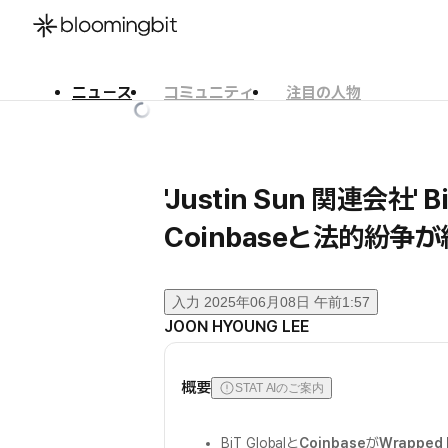
ニュース
コミュニティ
注目の人物
한국어
English
日本語
'Justin Sun 関連会社' B
Coinbaseと法的紛争
入力
2025年06月08日 午前1:57
JOON HYOUNG LEE
概要
STAT AIのご案内
BiT Globalと
Coinbase
が
Wrapped 