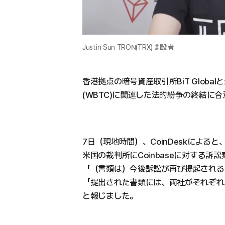
Justin Sun TRON(TRX) 創設者
香港拠点の暗号資産取引所BiT Globalと米
(WBTC)に関連した法的紛争の終結に
7日（現地時間）、CoinDeskによると、Bi
米国の裁判所にCoinbaseに対する訴訟
「（書類は）今後訴訟が再び提起される
「提出された書類には、両社がそれぞれ
と報じました。