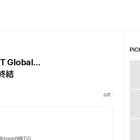
Pi
iT Global…
が終結
出典
Bitcoin(WBTC)