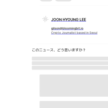
JOON HYOUNG LEE
gilson@bloomingbit.io
Crypto Journalist based in Seoul
このニュース、どう思いますか？