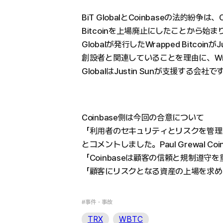
BiT GlobalとCoinbaseの法的紛争は、
Bitcoinを上場廃止にしたことから始まりま
Globalが発行したWrapped BitcoinがJus
創設者と関連していることを理由に、Wrapp
GlobalはJustin Sunが支援する会社で
Coinbase側は今回の合意について
「利用者のセキュリティとリスクを管理
とコメントしました。Paul Grewal C
「Coinbaseは顧客の信頼と規制遵
「顧客にリスクとなる資産の上場を求め
#事件・事故
TRX
WBTC