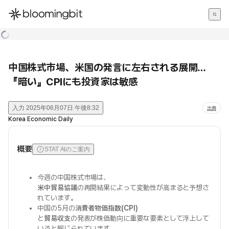
한국어
English
日本語
中国株式市場、米国の発言に左右される展開…
『暗い』CPIにも投資家は敏感
入力
2025年06月07日 午後8:32
出典
Korea Economic Daily
概要
STAT AIのご案内
今週の中国株式市場は、
米中貿易協議
の再開結果によって変動性が高まると予想さ
れています。
中国の5月の
消費者物価指数(CPI)
と
貿易収支
の発表が株価動向に重要な要素として浮上して
いると報じられています。