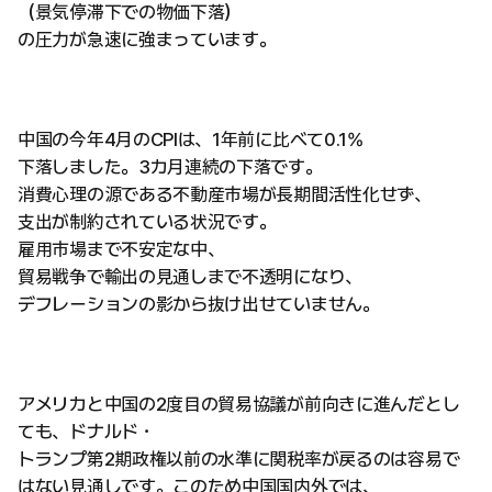
（景気停滞下での物価下落）
の圧力が急速に強まっています。
中国の今年4月のCPIは、1年前に比べて0.1%
下落しました。3カ月連続の下落です。
消費心理の源である不動産市場が長期間活性化せず、
支出が制約されている状況です。
雇用市場まで不安定な中、
貿易戦争で輸出の見通しまで不透明になり、
デフレーションの影から抜け出せていません。
アメリカと中国の2度目の貿易協議が前向きに進んだとし
ても、ドナルド・
トランプ第2期政権以前の水準に関税率が戻るのは容易で
はない見通しです。このため中国国内外では、