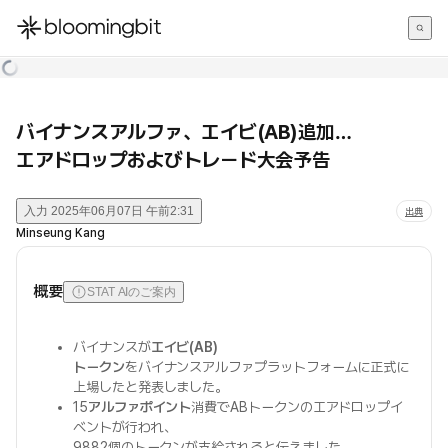
한국어
English
日本語
バイナンスアルファ、エイビ(AB)追加…
エアドロップおよびトレード大会予告
入力
2025年06月07日 午前2:31
出典
Minseung Kang
概要
STAT AIのご案内
バイナンスが
エイビ(AB)
トークン
をバイナンスアルファプラットフォームに正式に
上場したと発表しました。
15
アルファポイント
消費でABトークンのエアドロップイ
ベントが行われ、
9882個のトークンが支給されると伝えました。