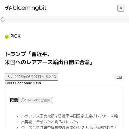
한국어
English
日本語
PiCK
トランプ「習近平、
米国へのレアアース輸出再開に合意」
入力
2025年06月07日 午前2:13
出典
Korea Economic Daily
概要
STAT AIのご案内
トランプ米国大統領は習近平中国国家主席が
レアアース輸
出再開
に合意したと明らかにした。
今回の合意は
米中貿易交渉
再開のシグナルと解釈されたと