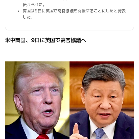
伝えられた。
両国は9日に英国で
高官協議
を開催することにしたと発表
した。
米中両国、9日に英国で高官協議へ