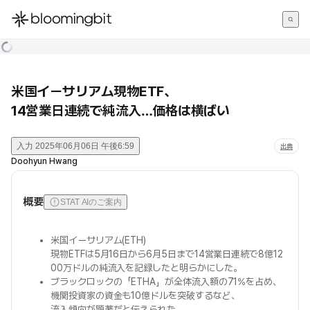
한국어
English
日本語
米国イーサリアム現物ETF、
14営業日連続で純流入…価格は横ばい
入力
2025年06月06日 午後6:59
出典
Doohyun Hwang
概要
STAT AIのご案内
米国イーサリアム(ETH)
現物ETFは5月16日から6月5日まで14営業日連続で8億12
00万ドルの純流入を記録したと明らかにした。
ブラックロックの「ETHA」が全体流入額の71%を占め、
機関投資家の資金も10億ドルを突破するなど、
流入傾向が顕著だと伝えられた。