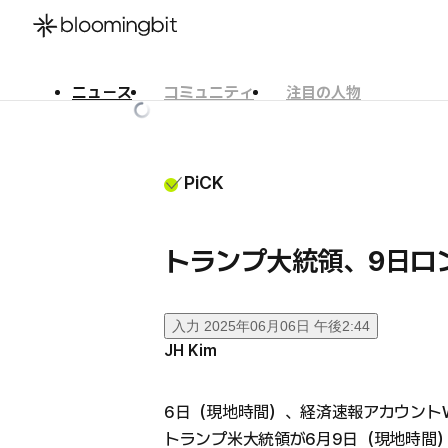
ニュース
コミュニティ
注目の人物
한국어
English
日本語
PiCK
トランプ大統領、9日ロ
入力
2025年06月06日 午後2:44
JH Kim
6日（現地時間）、経済速報アカウントWal
トランプ米大統領が6月9日（現地時間