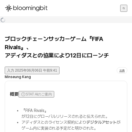
한국어
English
日本語
ブロックチェーンサッカーゲーム『FIFA
Rivals』、
アディダスとの協業により12日にローンチ
入力
2025年06月06日 午前9:41
出典
Minseung Kang
概要
STAT AIのご案内
『FIFA Rivals』
が12日にグローバルリリースされると伝えられた。
アディダスとのライセンス契約により
デジタルアセット
が
ゲーム内に実装される予定だと明かされた。