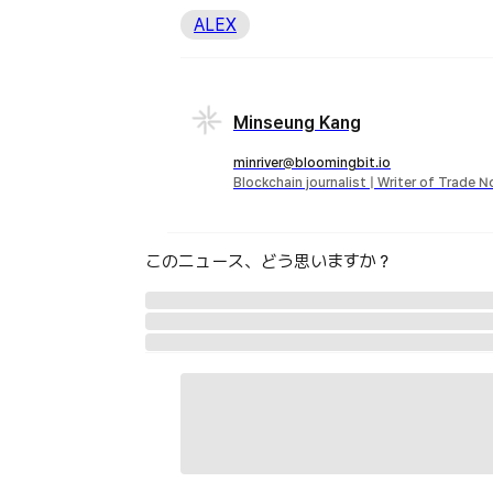
ALEX
Minseung Kang
minriver@bloomingbit.io
Blockchain journalist | Writer of Trade 
このニュース、どう思いますか？