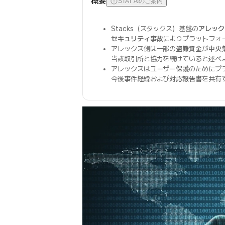
概要
STAT AIのご案内
Stacks（スタックス）基盤の
アレック
セキュリティ事故
によりプラットフォ
アレックス側は一部の
盗難資金
が
中央
当該取引所と協力を続けていると述べ
アレックスはユーザー
保護
のためにプ
今後
事件経緯
および
対応報告書
を共有