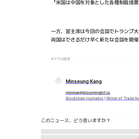
「米国は中国を対象とした各種制裁措置
一方、習主席は今回の会談でトランプ大
両国はできるだけ早く新たな会談を開催
#マクロ経済
Minseung Kang
minriver@bloomingbit.io
Blockchain journalist | Writer of Trade 
このニュース、どう思いますか？