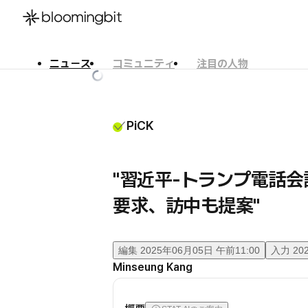
ニュース
コミュニティ
注目の人物
한국어
English
日本語
PiCK
"習近平-トランプ電話
要求、訪中も提案"
編集
2025年06月05日 午前11:00
入力
20
Minseung Kang