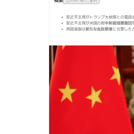
概要
STAT AIのご案内
習近平主席がトランプ大統領との電話
習近平主席が米国の
対中制裁措置撤回
両国首脳は
新たな会談開催
に合意した