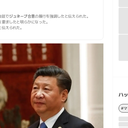
会談で
ジュネーブ合意
の履行を強調したと伝えられた。
を要求したと明らかになった。
と伝えられた。
ハ
#