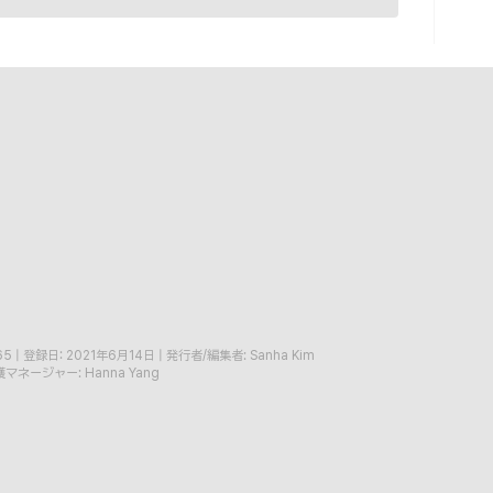
65
|
登録日: 2021年6月14日
|
発行者/編集者: Sanha Kim
マネージャー: Hanna Yang