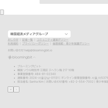
韓国経済メディアグループ
おしらせ
記者一覧
コミュニティ運営ポリシー
利用規約
プライバシーポリシー
倫理規範・青少年保護ポリシー
お問い合わせ
help@bloomingbit.io
ブルーミングビット
韓国 ソウル特別市 江南区 テヘラン路 217 10階
事業登録番号: 484-81-02340
通販番号: 2024-서울강남-01131
|
オンライン新聞登録番号: 서울,아537
担当者名: Sanha Kim
|
お問い合わせ番号: +82-2-554-7002
|
青少年保護