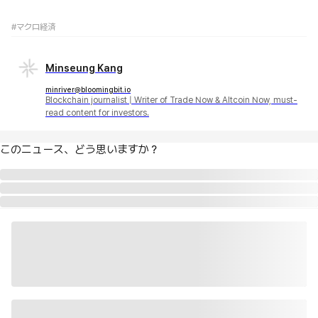
#マクロ経済
Minseung Kang
minriver@bloomingbit.io
Blockchain journalist | Writer of Trade Now & Altcoin Now, must-
read content for investors.
このニュース、どう思いますか？