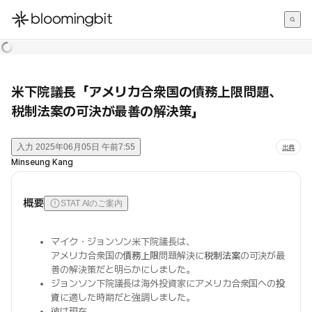
한국어
English
日本語
米下院議長「アメリカ合衆国の債務上限問題、
税制法案の可決が最善の解決策」
入力
2025年06月05日 午前7:55
出典
Minseung Kang
概要
STAT AIのご案内
マイク・ジョンソン米下院議長は、
アメリカ合衆国の
債務上限
問題解決に
税制法案
の可決が最
善の解決策だと明らかにしました。
ジョンソン下院議長は海外投資家にアメリカ合衆国への
投
資
に適した時期だと強調しました。
彼は現在、