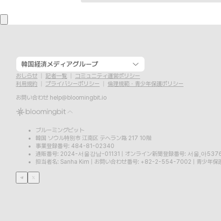
韓国経済メディアグループ
おしらせ
記者一覧
コミュニティ運営ポリシー
利用規約
プライバシーポリシー
倫理規範・青少年保護ポリシー
お問い合わせ
help@bloomingbit.io
ブルーミングビット
韓国 ソウル特別市 江南区 テヘラン路 217 10階
事業登録番号: 484-81-02340
通販番号: 2024-서울강남-01131
|
オンライン新聞登録番号: 서울,아537
担当者名: Sanha Kim
|
お問い合わせ番号: +82-2-554-7002
|
青少年保護