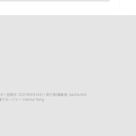
65
|
登録日: 2021年6月14日
|
発行者/編集者: Sanha Kim
マネージャー: Hanna Yang