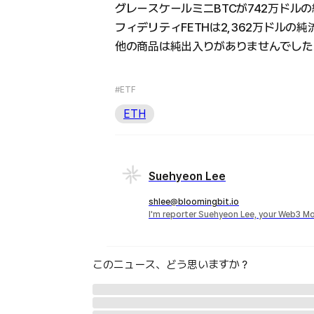
グレースケールミニBTCが742万ドル
フィデリティFETHは2,362万ドルの
他の商品は純出入りがありませんでした
#ETF
ETH
Suehyeon Lee
shlee@bloomingbit.io
I'm reporter Suehyeon Lee, your Web3 Mo
このニュース、どう思いますか？