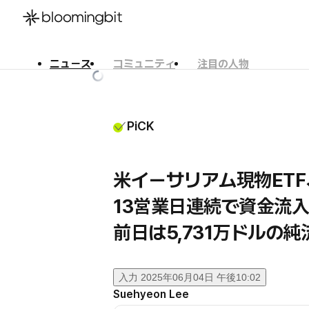
ニュース
コミュニティ
注目の人物
한국어
English
日本語
PiCK
米イーサリアム現物ETF
13営業日連続で資金流
前日は5,731万ドルの純
入力
2025年06月04日 午後10:02
Suehyeon Lee