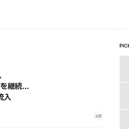
Pi
、
入を継続…
流入
出典