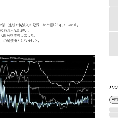
3営業日連続で
純流入
を記録したと報じられています。
ドルの純流入を記録し、
ルで大部分を主導しました。
万ドルの純流出となりました。
ハ
#E