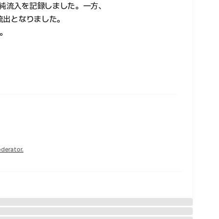
の純流入を記録しました。一方、
純流出となりました。
。
derator.