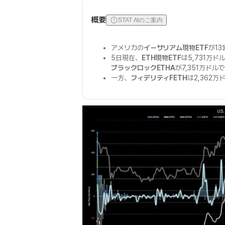
概要
STAT AIのご案内
アメリカの
イーサリアム現物ETF
が1
5日現在、
ETH現物ETF
は5,731万
ブラックロックETHA
が7,351万ド
一方、
フィデリティFETH
は2,362