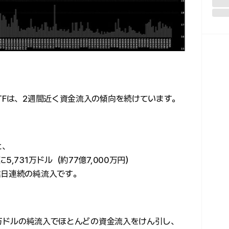
TFは、2週間近く資金流入の傾向を続けています。
と、
,731万ドル（約77億7,000万円）
業日連続の純流入です。
51万ドルの純流入でほとんどの資金流入をけん引し、